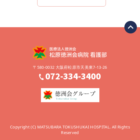
〒580-0032 大阪府松原市天美東7-13-26
072-334-3400
Copyright (C) MATSUBARA TOKUSHUKAI HOSPITAL. All Rights
Reserved